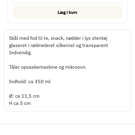
Læg i kurv
Gavekort
Jul
Skål med fod til te, snack, nødder i lys stentøj
glaseret i rødmeleret silkemat og transparent
Om
Indvendig.
Tåler opvaskemaskine og mikroovn.
Indhold: ca 350 ml
Ø: ca 11,5 cm
H ca 5 cm