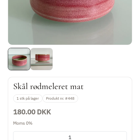
Kopper & krus
Matcha og te skåle
Skåle
Tallerkener
Sæt
Skål rødmeleret mat
Gaveidéer
1 stk på lager
Produkt nr. #448
Til hjemmet
180.00 DKK
Unika keramik
Moms 0%
2. Sortering