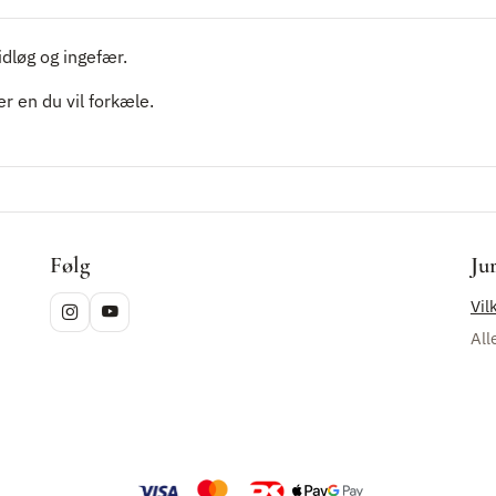
idløg og ingefær.
r en du vil forkæle.
Følg
Ju
Vil
All