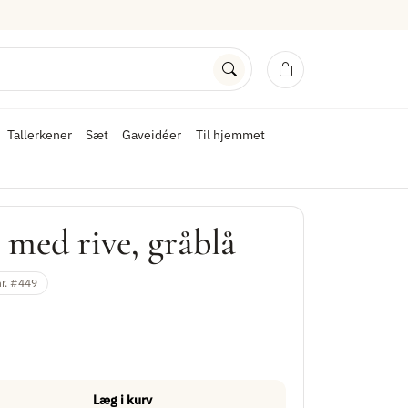
Tallerkener
Sæt
Gaveidéer
Til hjemmet
 med rive, gråblå
nr. #449
Læg i kurv