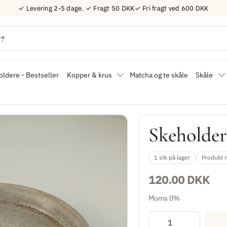
✓ Levering 2-5 dage. ✓ Fragt 50 DKK✓ Fri fragt ved 600 DKK
ldere - Bestseller
Kopper & krus
Matcha og te skåle
Skåle
Skeholder
1 stk på lager
Produkt 
120.00 DKK
Moms 0%