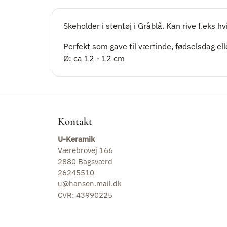
2. Sortering
Skeholder i stentøj i Gråblå. Kan rive f.eks hv
Gavekort
Perfekt som gave til værtinde, fødselsdag elle
Ø: ca 12 - 12 cm
Jul
Om
Kontakt
U-Keramik
Værebrovej 166
2880 Bagsværd
26245510
u@hansen.mail.dk
CVR: 43990225