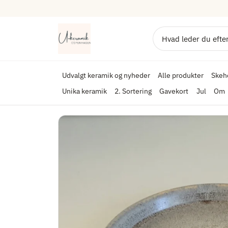
Alle produkter
Skeho
Udvalgt keramik og nyheder
Unika keramik
2. Sortering
Gavekort
Jul
Om
U-Keramik
Søg
Udvalgt keramik og nyheder
Alle produkter